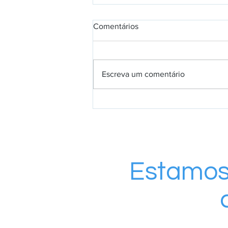
Comentários
Escreva um comentário
Formação que gera
oportunidades e fortalece o
agronegócio local
Estamos