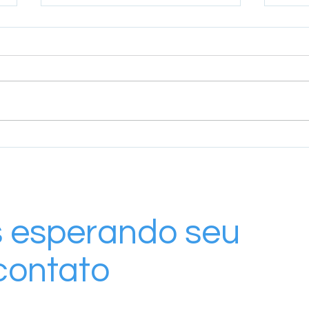
Integração fortalece inclusão e
Prog
aprendizado entre RAA e
Dese
COPASUL
Lide
volt
comu
 esperando seu
contato