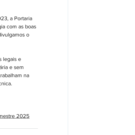
23, a Portaria 
ia com as boas 
divulgamos o 
legais e 
ária e sem 
trabalham na 
nica.
emestre 2025