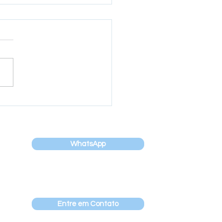
rama de
nvolvimento da
rança promove encontro
ado à colaboração e
nicação
WhatsApp
Entre em Contato