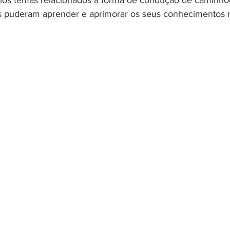
ios temas relacionados a forma de condução de caminhõ
s puderam aprender e aprimorar os seus conhecimentos n