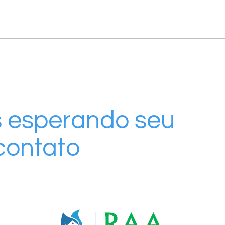
Integração fortalece inclusão e
Prog
aprendizado entre RAA e
Dese
COPASUL
Lide
volt
comu
 esperando seu
contato