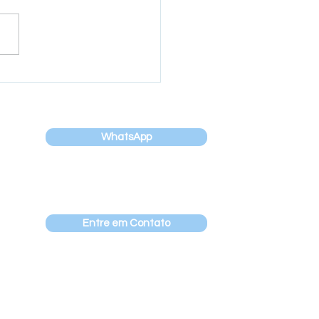
rama de
nvolvimento da
rança promove encontro
ado à colaboração e
nicação
WhatsApp
Entre em Contato