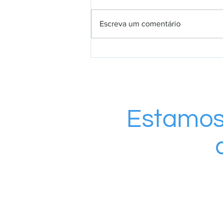
Escreva um comentário
Formação que gera
oportunidades e fortalece o
agronegócio local
Estamos