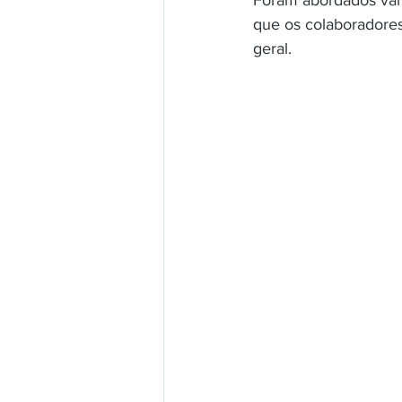
Foram abordados vár
que os colaboradore
geral.  