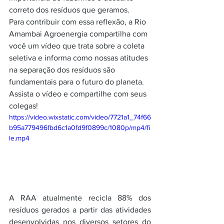
correto dos resíduos que geramos. 
Para contribuir com essa reflexão, a Rio 
Amambai Agroenergia compartilha com 
você um vídeo que trata sobre a coleta 
seletiva e informa como nossas atitudes 
na separação dos resíduos são 
fundamentais para o futuro do planeta. 
Assista o vídeo e compartilhe com seus 
colegas! 
https://video.wixstatic.com/video/7721a1_74f66
b95a779496fbd6c1a0fd9f0899c/1080p/mp4/fi
le.mp4
A RAA atualmente recicla 88% dos 
resíduos gerados a partir das atividades 
desenvolvidas nos diversos setores do 